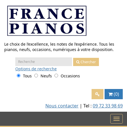
Aller
au
contenu
Le choix de l’excellence, les notes de l’expérience. Tous les
pianos, neufs, occasions, numériques à votre disposition.
Recherche
Chercher
:
Options
de recherche
Tous
Neufs
Occasions
(0)
Nous contacter
| Tel :
09 72 33 98 69