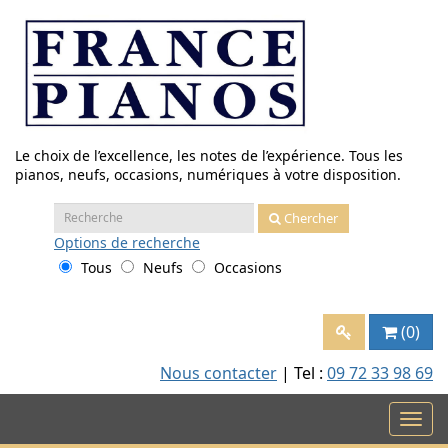
Aller
au
contenu
Le choix de l’excellence, les notes de l’expérience. Tous les
pianos, neufs, occasions, numériques à votre disposition.
Recherche
Chercher
:
Options
de recherche
Tous
Neufs
Occasions
(0)
Nous contacter
| Tel :
09 72 33 98 69