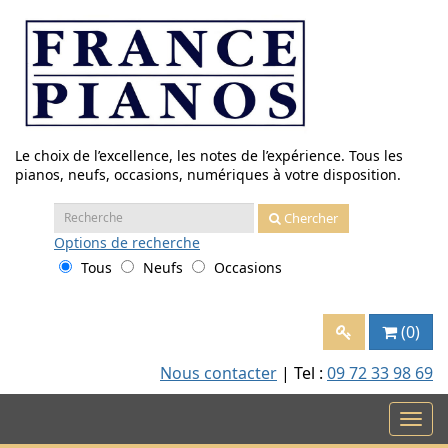
Aller
au
contenu
Le choix de l’excellence, les notes de l’expérience. Tous les
pianos, neufs, occasions, numériques à votre disposition.
Recherche
Chercher
:
Options
de recherche
Tous
Neufs
Occasions
(0)
Nous contacter
| Tel :
09 72 33 98 69