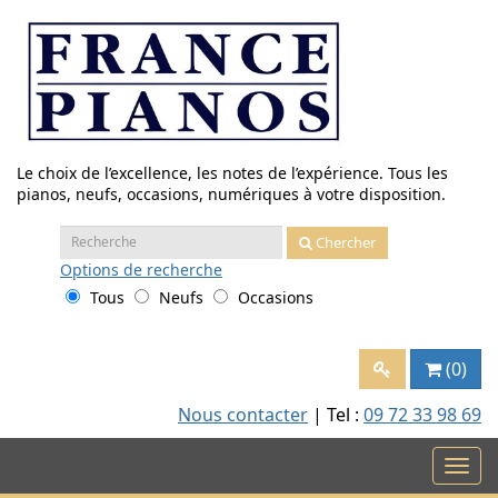
Aller
au
contenu
Le choix de l’excellence, les notes de l’expérience. Tous les
pianos, neufs, occasions, numériques à votre disposition.
Recherche
Chercher
:
Options
de recherche
Tous
Neufs
Occasions
(0)
Nous contacter
| Tel :
09 72 33 98 69