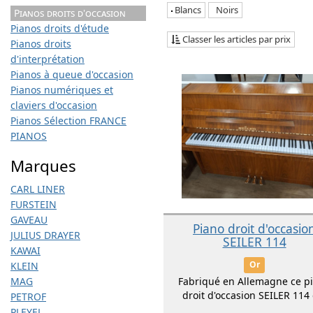
Blancs
Noirs
Pianos droits d'occasion
Pianos droits d'étude
Classer les articles par prix
Pianos droits
d'interprétation
Pianos à queue d'occasion
Pianos numériques et
claviers d'occasion
Pianos Sélection FRANCE
PIANOS
Marques
CARL LINER
FURSTEIN
GAVEAU
Piano droit d'occasio
JULIUS DRAYER
SEILER 114
KAWAI
Or
KLEIN
MAG
Fabriqué en Allemagne ce p
droit d'occasion SEILER 114 e
PETROF
PLEYEL