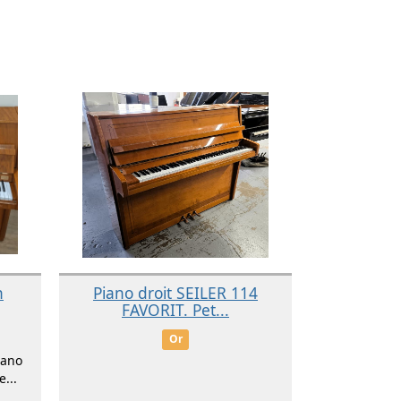
n
Piano droit SEILER 114
FAVORIT. Pet...
Or
iano
...