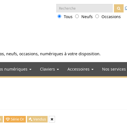
Recherche
O
:
Tous
Neufs
Occasions
anos, neufs, occasions, numériques à votre disposition.
os numériques
Claviers
Accessoires
Nos services
n
Série Or
Vendus