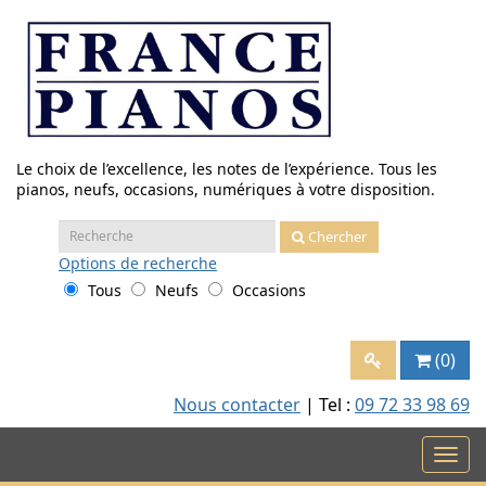
Aller
au
contenu
Le choix de l’excellence, les notes de l’expérience. Tous les
pianos, neufs, occasions, numériques à votre disposition.
Recherche
Chercher
:
Options
de recherche
Tous
Neufs
Occasions
(0)
Nous contacter
| Tel :
09 72 33 98 69