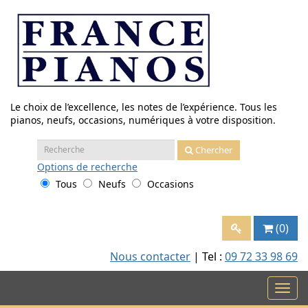
Aller
au
contenu
Le choix de l’excellence, les notes de l’expérience. Tous les
pianos, neufs, occasions, numériques à votre disposition.
Recherche
Chercher
:
Options
de recherche
Tous
Neufs
Occasions
(0)
Nous contacter
| Tel :
09 72 33 98 69