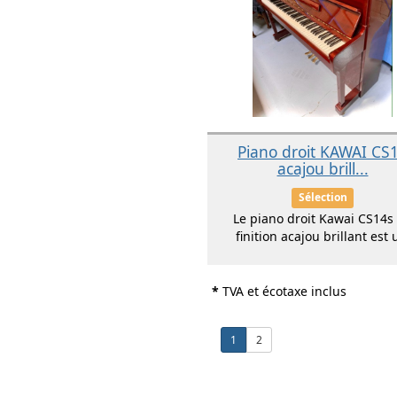
Piano droit KAWAI CS
acajou brill...
Sélection
Le piano droit Kawai CS14s
finition acajou brillant est u
*
TVA et écotaxe inclus
1
2