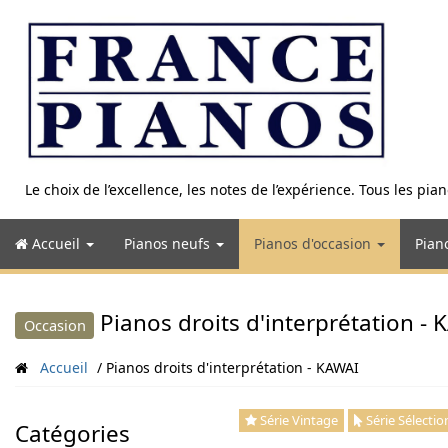
Aller
au
contenu
Le choix de l’excellence, les notes de l’expérience. Tous les pi
Accueil
Pianos neufs
Pianos d'occasion
Pian
Pianos droits d'interprétation -
Occasion
Accueil
Pianos droits d'interprétation - KAWAI
Série Vintage
Série Sélectio
Catégories