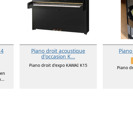
14
Piano droit acoustique
Piano
d'occasion K...
Piano droit d'expo KAWAI K15
Piano d
 en
...