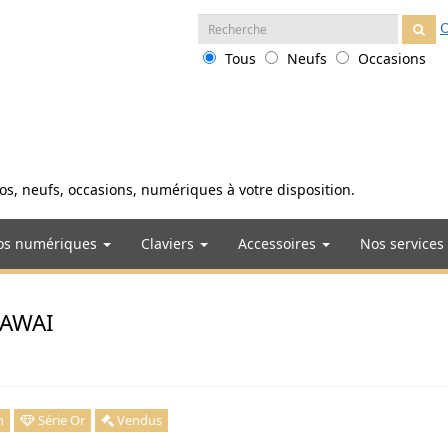
Recherche
O
:
Tous
Neufs
Occasions
anos, neufs, occasions, numériques à votre disposition.
os numériques
Claviers
Accessoires
Nos services
 KAWAI
n
Série Or
Vendus