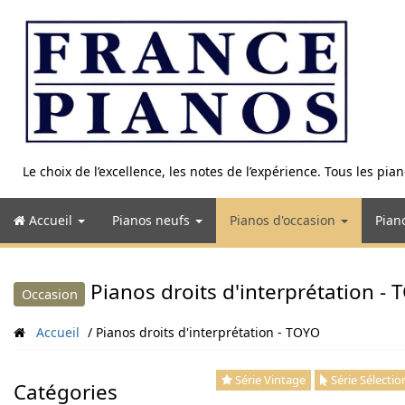
Aller
au
contenu
Le choix de l’excellence, les notes de l’expérience. Tous les pi
Accueil
Pianos neufs
Pianos d'occasion
Pian
Pianos droits d'interprétation -
Occasion
Accueil
Pianos droits d'interprétation - TOYO
Série Vintage
Série Sélectio
Catégories