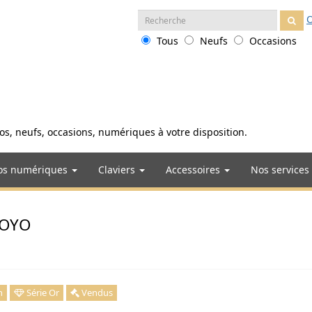
Recherche
O
:
Tous
Neufs
Occasions
anos, neufs, occasions, numériques à votre disposition.
os numériques
Claviers
Accessoires
Nos services
 TOYO
n
Série Or
Vendus