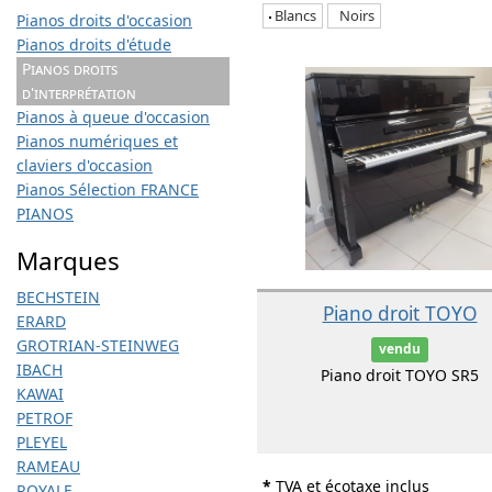
Blancs
Noirs
Pianos droits d'occasion
Pianos droits d'étude
Pianos droits
d'interprétation
Pianos à queue d'occasion
Pianos numériques et
claviers d'occasion
Pianos Sélection FRANCE
PIANOS
Marques
BECHSTEIN
Piano droit TOYO
ERARD
GROTRIAN-STEINWEG
vendu
IBACH
Piano droit TOYO SR5
KAWAI
PETROF
PLEYEL
RAMEAU
*
TVA et écotaxe inclus
ROYALE