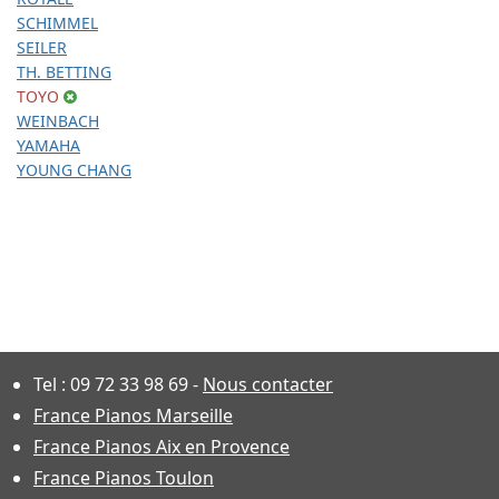
SCHIMMEL
SEILER
TH. BETTING
TOYO
WEINBACH
YAMAHA
YOUNG CHANG
Tel :
09 72 33 98 69
-
Nous contacter
France Pianos Marseille
France Pianos Aix en Provence
France Pianos Toulon