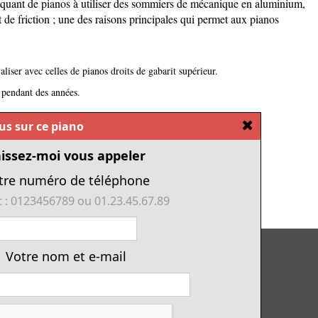
riquant de pianos à utiliser des sommiers de mécanique en aluminium,
 de friction ; une des raisons principales qui permet aux pianos
aliser avec celles de pianos droits de gabarit supérieur.
 pendant des années.
[Fermer]
ous sur ce piano
issez-moi vous appeler
tre numéro de téléphone
 : 0123456789 ou 01.23.45.67.89
Tous nos pianos d'occasion
Votre nom et e-mail
Tous les numériques de cette année
Financement piano
Location avec option d'achat