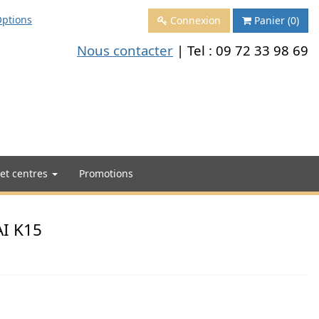
ptions
Connexion
Panier
(0)
Nous contacter
| Tel :
09 72 33 98 69
 et centres
Promotions
AI K15