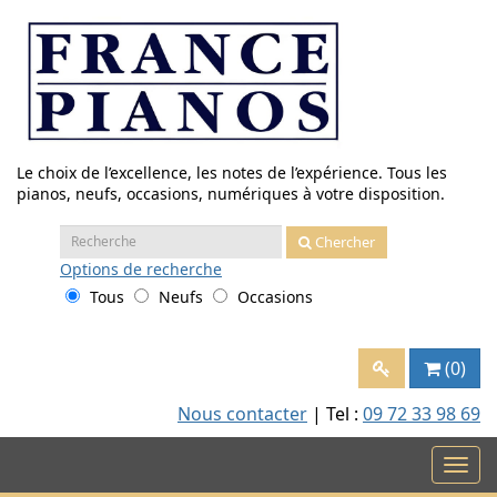
Aller
au
contenu
Le choix de l’excellence, les notes de l’expérience. Tous les
pianos, neufs, occasions, numériques à votre disposition.
Recherche
Chercher
:
Options
de recherche
Tous
Neufs
Occasions
(0)
Nous contacter
| Tel :
09 72 33 98 69