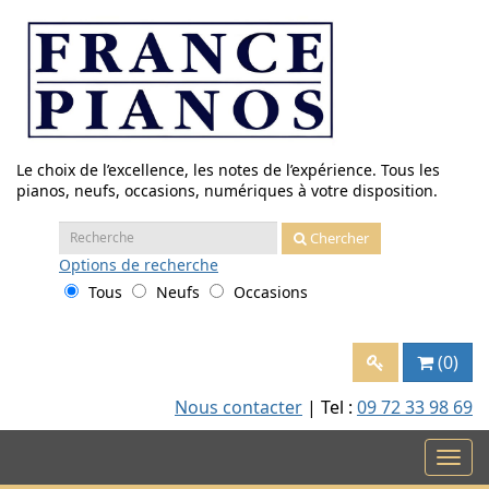
Aller
au
contenu
Le choix de l’excellence, les notes de l’expérience. Tous les
pianos, neufs, occasions, numériques à votre disposition.
Recherche
Chercher
:
Options
de recherche
Tous
Neufs
Occasions
(0)
Nous contacter
| Tel :
09 72 33 98 69