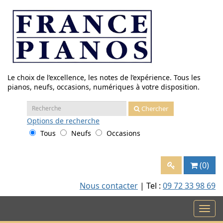
Aller
au
contenu
Le choix de l’excellence, les notes de l’expérience. Tous les
pianos, neufs, occasions, numériques à votre disposition.
Recherche
Chercher
:
Options
de recherche
Tous
Neufs
Occasions
(0)
Nous contacter
| Tel :
09 72 33 98 69