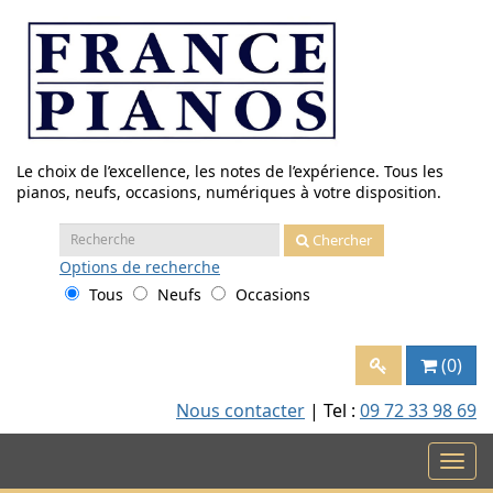
Aller
au
contenu
Le choix de l’excellence, les notes de l’expérience. Tous les
pianos, neufs, occasions, numériques à votre disposition.
Recherche
Chercher
:
Options
de recherche
Tous
Neufs
Occasions
(0)
Nous contacter
| Tel :
09 72 33 98 69