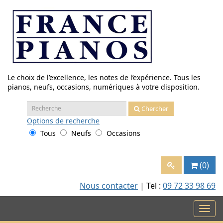
Aller
au
contenu
Le choix de l’excellence, les notes de l’expérience. Tous les
pianos, neufs, occasions, numériques à votre disposition.
Recherche
Chercher
:
Options
de recherche
Tous
Neufs
Occasions
(0)
Nous contacter
| Tel :
09 72 33 98 69