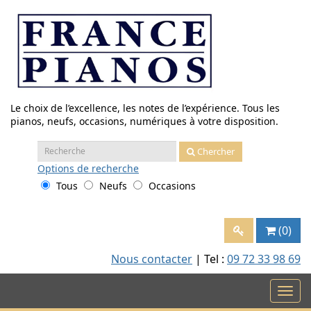
Aller
au
contenu
Le choix de l’excellence, les notes de l’expérience. Tous les
pianos, neufs, occasions, numériques à votre disposition.
Recherche
Chercher
:
Options
de recherche
Tous
Neufs
Occasions
(0)
Nous contacter
| Tel :
09 72 33 98 69