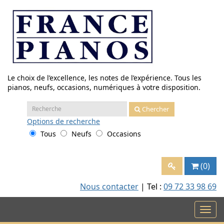
Aller
au
contenu
Le choix de l’excellence, les notes de l’expérience. Tous les
pianos, neufs, occasions, numériques à votre disposition.
Recherche
Chercher
:
Options
de recherche
Tous
Neufs
Occasions
(0)
Nous contacter
| Tel :
09 72 33 98 69