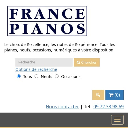
Aller
au
contenu
Le choix de l’excellence, les notes de l’expérience. Tous les
pianos, neufs, occasions, numériques à votre disposition.
Recherche
Chercher
:
Options
de recherche
Tous
Neufs
Occasions
(0)
Nous contacter
| Tel :
09 72 33 98 69