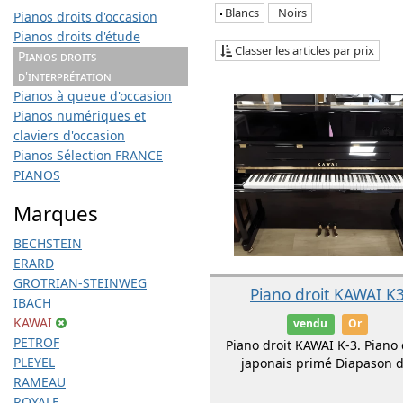
Blancs
Noirs
Pianos droits d'occasion
Pianos droits d'étude
Classer les articles par prix
Pianos droits
d'interprétation
Pianos à queue d'occasion
Pianos numériques et
claviers d'occasion
Pianos Sélection FRANCE
PIANOS
Marques
BECHSTEIN
ERARD
GROTRIAN-STEINWEG
Piano droit KAWAI K
IBACH
KAWAI
vendu
Or
PETROF
Piano droit KAWAI K-3. Piano 
PLEYEL
japonais primé Diapason d.
RAMEAU
ROYALE