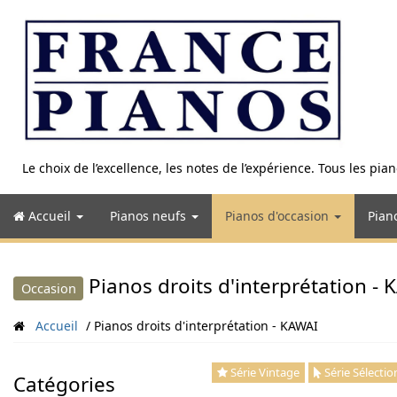
Aller
au
contenu
Le choix de l’excellence, les notes de l’expérience. Tous les pi
Accueil
Pianos neufs
Pianos d'occasion
Pian
Pianos droits d'interprétation -
Occasion
Accueil
Pianos droits d'interprétation - KAWAI
Série Vintage
Série Sélectio
Catégories