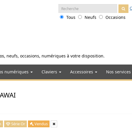
Recherche
O
:
Tous
Neufs
Occasions
anos, neufs, occasions, numériques à votre disposition.
os numériques
Claviers
Accessoires
Nos services
 KAWAI
n
Série Or
Vendus