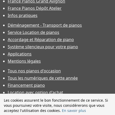
France Pianos Grand Avignon
France Pianos Dépôt Atelier
Infos pratiques
Déménagement - Transport de pianos
Service Location de pianos
Accordage et Réparation de piano
Système silencieux pour votre piano
Applications
Mentions légales
Tous nos pianos d'occasion
Tous les numériques de cette année
Financement piano
Location avec option d'achat
Conditions générales de vente
Les cookies assurent le bon fonctionnement de ce service. Si
vous poursuivez votre visite, nous considérerons que vous
Offres d'emploi & contrat d'apprentissage
acceptez l'utilisation des cookies.
En savoir plus