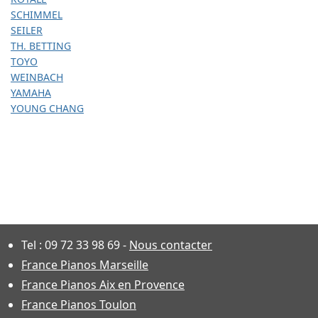
SCHIMMEL
SEILER
TH. BETTING
TOYO
WEINBACH
YAMAHA
YOUNG CHANG
Tel :
09 72 33 98 69
-
Nous contacter
France Pianos Marseille
France Pianos Aix en Provence
France Pianos Toulon