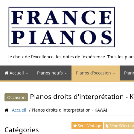
Aller
au
contenu
Le choix de l’excellence, les notes de l’expérience. Tous les pi
Accueil
Pianos neufs
Pianos d'occasion
Pian
Pianos droits d'interprétation -
Occasion
Accueil
Pianos droits d'interprétation - KAWAI
Série Vintage
Série Sélectio
Catégories