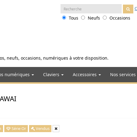
Recherche
O
:
Tous
Neufs
Occasions
anos, neufs, occasions, numériques à votre disposition.
os numériques
Claviers
Accessoires
Nos services
 KAWAI
n
Série Or
Vendus