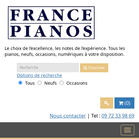
Aller
au
contenu
Le choix de l’excellence, les notes de l’expérience. Tous les
pianos, neufs, occasions, numériques à votre disposition.
Recherche
Chercher
:
Options
de recherche
Tous
Neufs
Occasions
(0)
Nous contacter
| Tel :
09 72 33 98 69