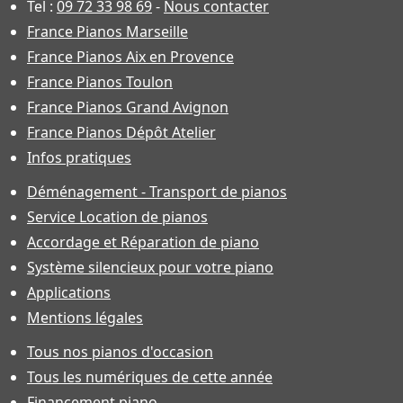
Tel :
09 72 33 98 69
-
Nous contacter
France Pianos Marseille
France Pianos Aix en Provence
France Pianos Toulon
France Pianos Grand Avignon
France Pianos Dépôt Atelier
Infos pratiques
Déménagement - Transport de pianos
Service Location de pianos
Accordage et Réparation de piano
Système silencieux pour votre piano
Applications
Mentions légales
Tous nos pianos d'occasion
Tous les numériques de cette année
Financement piano