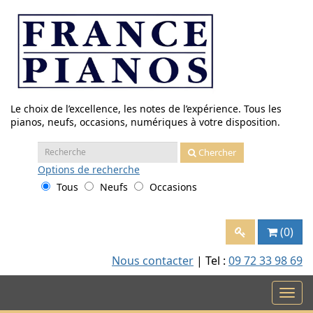
Aller
au
contenu
Le choix de l’excellence, les notes de l’expérience. Tous les
pianos, neufs, occasions, numériques à votre disposition.
Recherche
Chercher
:
Options
de recherche
Tous
Neufs
Occasions
(0)
Nous contacter
| Tel :
09 72 33 98 69