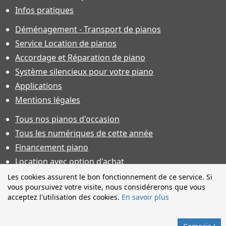
Infos pratiques
Déménagement - Transport de pianos
Service Location de pianos
Accordage et Réparation de piano
Système silencieux pour votre piano
Applications
Mentions légales
Tous nos pianos d'occasion
Tous les numériques de cette année
Financement piano
Location avec option d'achat
Conditions générales de vente
Les cookies assurent le bon fonctionnement de ce service. Si
vous poursuivez votre visite, nous considérerons que vous
Offres d'emploi & contrat d'apprentissage
acceptez l'utilisation des cookies.
En savoir plus
Photos non contractuelles. Caractéristiques techniques sous
toutes réserves et sauf erreur. Financement sous réserve