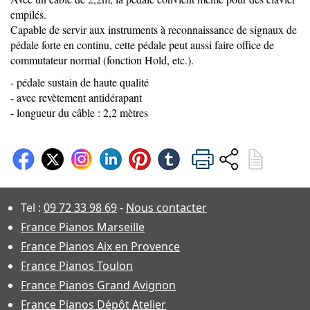
empilés.
Capable de servir aux instruments à reconnaissance de signaux de
pédale forte en continu, cette pédale peut aussi faire office de
commutateur normal (fonction Hold, etc.).
- pédale sustain de haute qualité
- avec revètement antidérapant
- longueur du câble : 2,2 mètres
Tel :
09 72 33 98 69
-
Nous contacter
France Pianos Marseille
France Pianos Aix en Provence
France Pianos Toulon
France Pianos Grand Avignon
France Pianos Dépôt Atelier