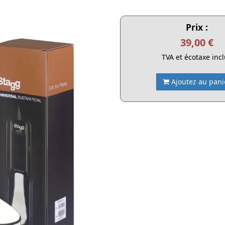
Prix :
39,00 €
TVA et écotaxe inc
Ajoutez au pani