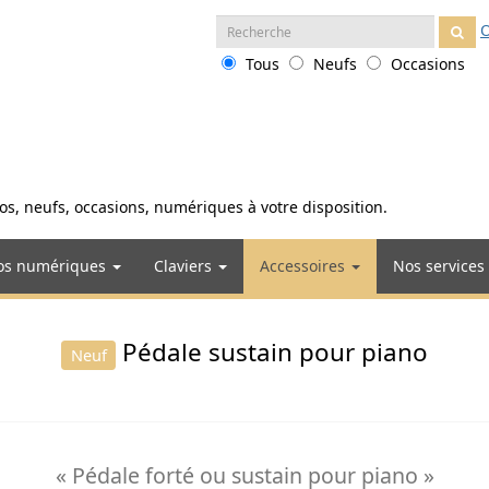
Recherche
O
:
Tous
Neufs
Occasions
anos, neufs, occasions, numériques à votre disposition.
os numériques
Claviers
Accessoires
Nos services
Pédale sustain pour piano
Neuf
« Pédale forté ou sustain pour piano »