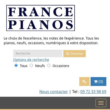
Aller
au
contenu
Le choix de l’excellence, les notes de l’expérience. Tous les
pianos, neufs, occasions, numériques à votre disposition.
Recherche
Chercher
:
Options
de recherche
Tous
Neufs
Occasions
(0)
Nous contacter
| Tel :
09 72 33 98 69