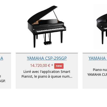
HA
YAMAHA CSP-295GP
YAMAHA 
14.720,00 € *
new
Piano n
Livré avec l′application Smart
YAMAHA CLP-
e
Pianist, le piano à queue num...
GP.