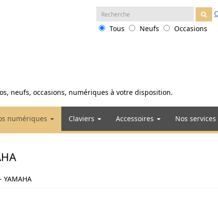
Recherche
O
:
Tous
Neufs
Occasions
anos, neufs, occasions, numériques à votre disposition.
os numériques
Claviers
Accessoires
Nos services
AHA
 - YAMAHA