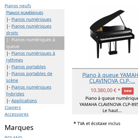
Pianos neufs
Pianos numériques
|-
Pianos numériques
|-
Pianos numériques
droits
|- Pianos numériques à
queue
|-
Pianos numériques à
rythmes
|-
Pianos portables
|-
Pianos portables de
Piano à queue YAMA
CLAVINOVA CLP-...
scène
|-
Pianos numériques
10.380,00 € *
new
hybrides
Piano à queue numériqu
|-
Applications
YAMAHA CLAVINOVA CLP-895
Claviers
Le haut...
Accessoires
*
TVA et écotaxe inclus
Marques
ROLAND