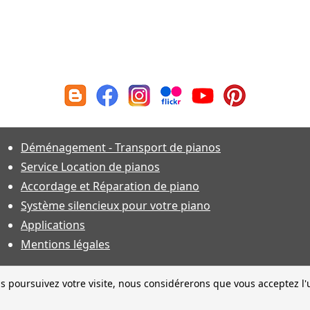
Déménagement - Transport de pianos
Service Location de pianos
Accordage et Réparation de piano
Système silencieux pour votre piano
Applications
Mentions légales
s poursuivez votre visite, nous considérerons que vous acceptez l'u
ractéristiques techniques sous toutes réserves et sauf erreur. Financeme