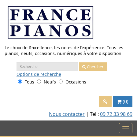
Aller
au
contenu
Le choix de l’excellence, les notes de l’expérience. Tous les
pianos, neufs, occasions, numériques à votre disposition.
Recherche
Chercher
:
Options
de recherche
Tous
Neufs
Occasions
(0)
Nous contacter
| Tel :
09 72 33 98 69