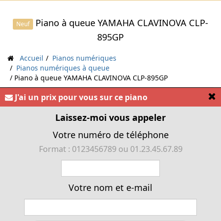
Piano à queue YAMAHA CLAVINOVA CLP-
Neuf
895GP
Accueil
Pianos numériques
Pianos numériques à queue
Piano à queue YAMAHA CLAVINOVA CLP-895GP
[
J'ai un prix pour vous sur ce piano
« Piano à queue numérique YAMAHA CLAVINOVA CLP-
895GP. Le haut de gamme »
Laissez-moi vous appeler
Votre numéro de téléphone
Format : 0123456789 ou 01.23.45.67.89
Votre nom et e-mail