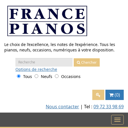
Aller
au
contenu
Le choix de l’excellence, les notes de l’expérience. Tous les
pianos, neufs, occasions, numériques à votre disposition.
Recherche
Chercher
:
Options
de recherche
Tous
Neufs
Occasions
(0)
Nous contacter
| Tel :
09 72 33 98 69