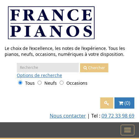
Aller
au
contenu
Le choix de l’excellence, les notes de l’expérience. Tous les
pianos, neufs, occasions, numériques à votre disposition.
Recherche
Chercher
:
Options
de recherche
Tous
Neufs
Occasions
(0)
Nous contacter
| Tel :
09 72 33 98 69