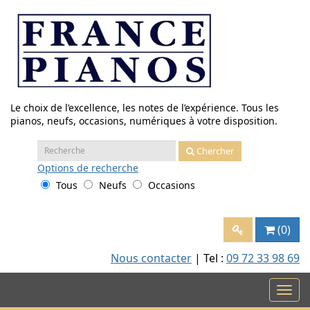
Aller
au
contenu
Le choix de l’excellence, les notes de l’expérience. Tous les
pianos, neufs, occasions, numériques à votre disposition.
Recherche
Chercher
:
Options
de recherche
Tous
Neufs
Occasions
(0)
Nous contacter
| Tel :
09 72 33 98 69