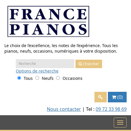
Aller
au
contenu
Le choix de l’excellence, les notes de l’expérience. Tous les
pianos, neufs, occasions, numériques à votre disposition.
Recherche
Chercher
:
Options
de recherche
Tous
Neufs
Occasions
(0)
Nous contacter
| Tel :
09 72 33 98 69