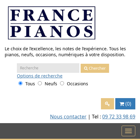
Aller
au
contenu
Le choix de l’excellence, les notes de l’expérience. Tous les
pianos, neufs, occasions, numériques à votre disposition.
Recherche
Chercher
:
Options
de recherche
Tous
Neufs
Occasions
(0)
Nous contacter
| Tel :
09 72 33 98 69