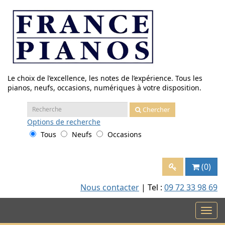
Aller
au
contenu
Le choix de l’excellence, les notes de l’expérience. Tous les
pianos, neufs, occasions, numériques à votre disposition.
Recherche
Chercher
:
Options
de recherche
Tous
Neufs
Occasions
(0)
Nous contacter
| Tel :
09 72 33 98 69