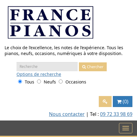
Aller
au
contenu
Le choix de l’excellence, les notes de l’expérience. Tous les
pianos, neufs, occasions, numériques à votre disposition.
Recherche
Chercher
:
Options
de recherche
Tous
Neufs
Occasions
(0)
Nous contacter
| Tel :
09 72 33 98 69