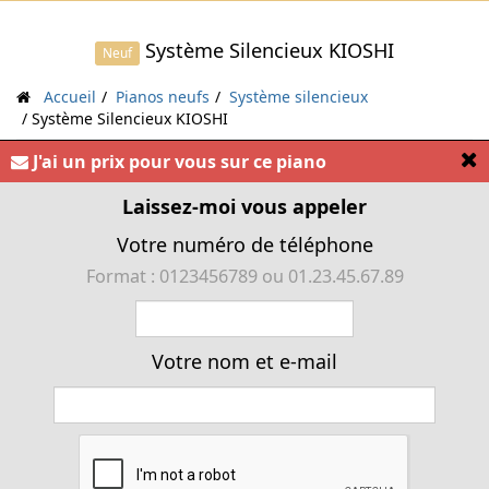
Système Silencieux KIOSHI
Neuf
Accueil
Pianos neufs
Système silencieux
Système Silencieux KIOSHI
[
J'ai un prix pour vous sur ce piano
« Installation du système silencieux KIOSHI sur votre
piano droit ou à queue »
Laissez-moi vous appeler
Votre numéro de téléphone
Format : 0123456789 ou 01.23.45.67.89
Votre nom et e-mail
Cliquer pour agrandir
Prix :