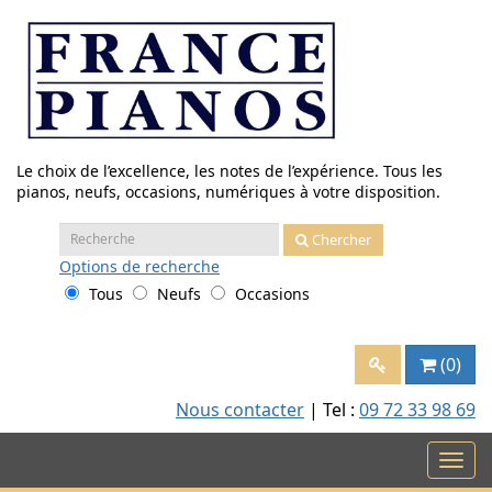
Aller
au
contenu
Le choix de l’excellence, les notes de l’expérience. Tous les
pianos, neufs, occasions, numériques à votre disposition.
Recherche
Chercher
:
Options
de recherche
Tous
Neufs
Occasions
(0)
Nous contacter
| Tel :
09 72 33 98 69