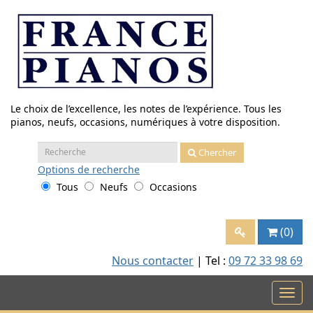
Aller
au
contenu
Le choix de l’excellence, les notes de l’expérience. Tous les
pianos, neufs, occasions, numériques à votre disposition.
Recherche
Chercher
:
Options
de recherche
Tous
Neufs
Occasions
(0)
Nous contacter
| Tel :
09 72 33 98 69