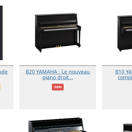
tude
B20 YAMAHA : Le nouveau
B10 YA
piano droit...
compl
new