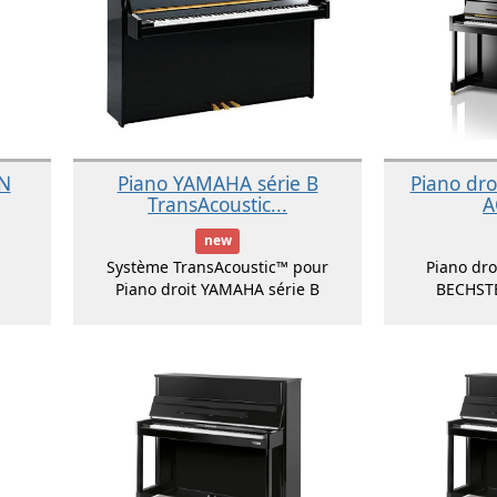
IN
Piano YAMAHA série B
Piano dr
TransAcoustic...
A
new
Système TransAcoustic™ pour
Piano dr
Piano droit YAMAHA série B
BECHST