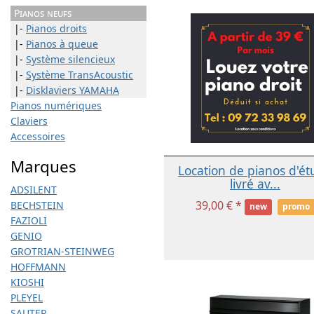
Pianos neufs
|-
Pianos droits
|-
Pianos à queue
|-
Système silencieux
|-
Système TransAcoustic
|-
Disklaviers YAMAHA
Pianos numériques
Claviers
Accessoires
Marques
Location de pianos d'é
livré av...
ADSILENT
39,00 € *
BECHSTEIN
new
promo
FAZIOLI
GENIO
GROTRIAN-STEINWEG
HOFFMANN
KIOSHI
PLEYEL
SAUTER