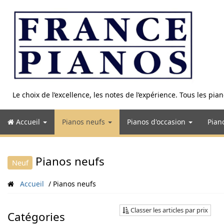
Aller
au
contenu
Le choix de l’excellence, les notes de l’expérience. Tous les pi
Accueil
Pianos neufs
Pianos d'occasion
Pian
Pianos neufs
Neuf
Accueil
Pianos neufs
Classer les articles par prix
Catégories