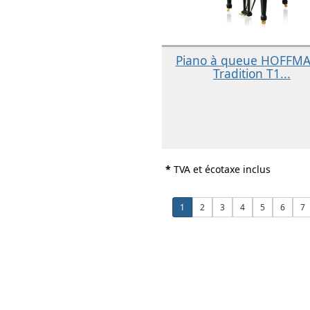
Piano à queue HOFFM
Tradition T1...
*
TVA et écotaxe inclus
1
2
3
4
5
6
7