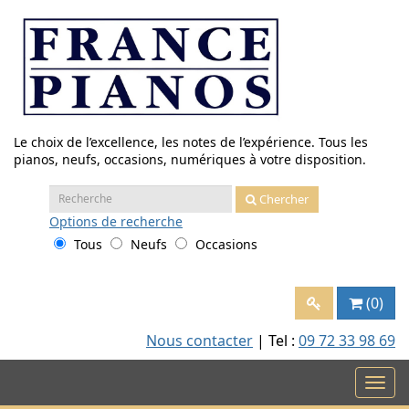
Aller
au
contenu
Le choix de l’excellence, les notes de l’expérience. Tous les
pianos, neufs, occasions, numériques à votre disposition.
Recherche
Chercher
:
Options
de recherche
Tous
Neufs
Occasions
(0)
Nous contacter
| Tel :
09 72 33 98 69