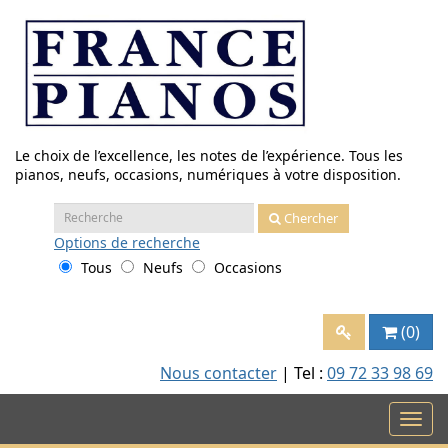
Aller
au
contenu
Le choix de l’excellence, les notes de l’expérience. Tous les
pianos, neufs, occasions, numériques à votre disposition.
Recherche
Chercher
:
Options
de recherche
Tous
Neufs
Occasions
(0)
Nous contacter
| Tel :
09 72 33 98 69