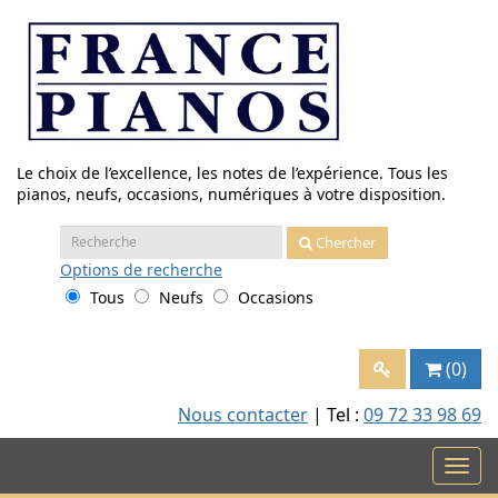
Aller
au
contenu
Le choix de l’excellence, les notes de l’expérience. Tous les
pianos, neufs, occasions, numériques à votre disposition.
Recherche
Chercher
:
Options
de recherche
Tous
Neufs
Occasions
(0)
Nous contacter
| Tel :
09 72 33 98 69