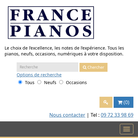
Aller
au
contenu
Le choix de l’excellence, les notes de l’expérience. Tous les
pianos, neufs, occasions, numériques à votre disposition.
Recherche
Chercher
:
Options
de recherche
Tous
Neufs
Occasions
(0)
Nous contacter
| Tel :
09 72 33 98 69