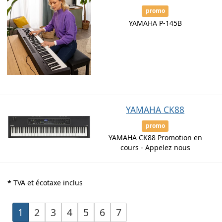
promo
YAMAHA P-145B
YAMAHA CK88
promo
YAMAHA CK88 Promotion en
cours - Appelez nous
*
TVA et écotaxe inclus
1
2
3
4
5
6
7