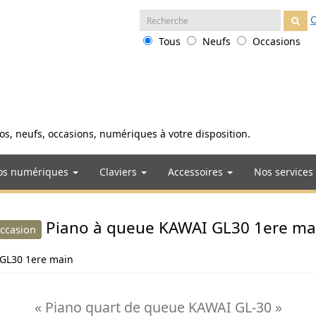
Recherche
O
:
Tous
Neufs
Occasions
anos, neufs, occasions, numériques à votre disposition.
os numériques
Claviers
Accessoires
Nos services
Piano à queue KAWAI GL30 1ere ma
ccasion
 GL30 1ere main
« Piano quart de queue KAWAI GL-30 »