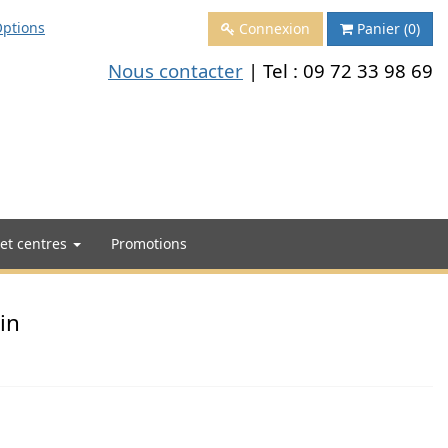
ptions
Connexion
Panier
(0)
Nous contacter
| Tel :
09 72 33 98 69
 et centres
Promotions
in