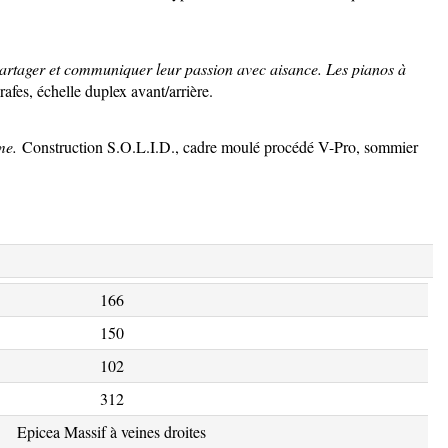
artager et communiquer leur passion avec aisance. Les pianos à
rafes, échelle duplex avant/arrière.
me.
Construction S.O.L.I.D., cadre moulé procédé V-Pro, sommier
166
150
102
312
Epicea Massif à veines droites