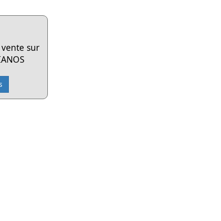
n vente sur
PIANOS
s