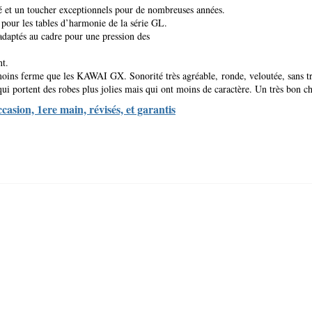
é et un toucher exceptionnels pour de nombreuses années.
 pour les tables d’harmonie de la série GL.
 adaptés au cadre pour une pression des
ant.
er moins ferme que les KAWAI GX. Sonorité
très agréable,
ronde, veloutée, sans t
ui portent des robes plus jolies mais qui ont moins de caractère. Un très bon c
sion, 1ere main, révisés, et garantis