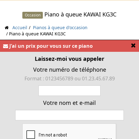
Piano à queue KAWAI KG3C
Occasion
Accueil
Pianos à queue d'occasion
Piano à queue KAWAI KG3C
[
J'ai un prix pour vous sur ce piano
Laissez-moi vous appeler
« Piano à queue Japonais KAWAI KG3C 1.83m noir
Votre numéro de téléphone
brillant »
Format : 0123456789 ou 01.23.45.67.89
Votre nom et e-mail