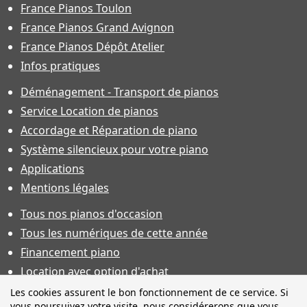
France Pianos Toulon
France Pianos Grand Avignon
France Pianos Dépôt Atelier
Infos pratiques
Déménagement - Transport de pianos
Service Location de pianos
Accordage et Réparation de piano
Système silencieux pour votre piano
Applications
Mentions légales
Tous nos pianos d'occasion
Tous les numériques de cette année
Financement piano
Location avec option d'achat
Conditions générales de vente
Les cookies assurent le bon fonctionnement de ce service. Si
vous poursuivez votre visite, nous considérerons que vous