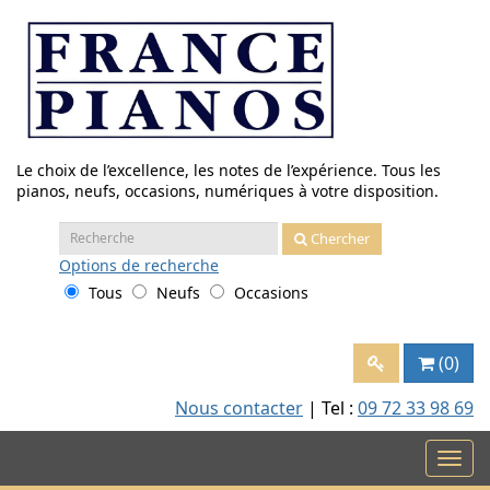
Aller
au
contenu
Le choix de l’excellence, les notes de l’expérience. Tous les
pianos, neufs, occasions, numériques à votre disposition.
Recherche
Chercher
:
Options
de recherche
Tous
Neufs
Occasions
(0)
Nous contacter
| Tel :
09 72 33 98 69