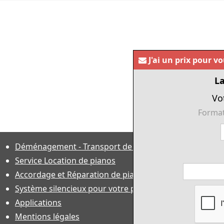
J'ai un prix pour v
La
Vo
Format
Déménagement - Transport de pianos
Service Location de pianos
Accordage et Réparation de piano
Système silencieux pour votre piano
Applications
Mentions légales