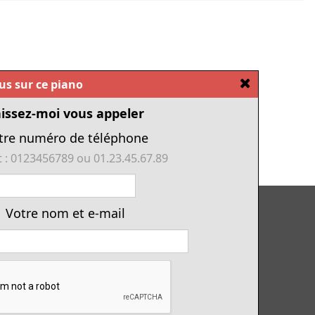
[Fermer]
ous sur ce piano
issez-moi vous appeler
tre numéro de téléphone
 : 0123456789 ou 01.23.45.67.89
Tous nos pianos d'occasion
Votre nom et e-mail
Tous les numériques de cette année
Financement piano
Location avec option d'achat
Conditions générales de vente
Offres d'emploi & contrat d'apprentissage