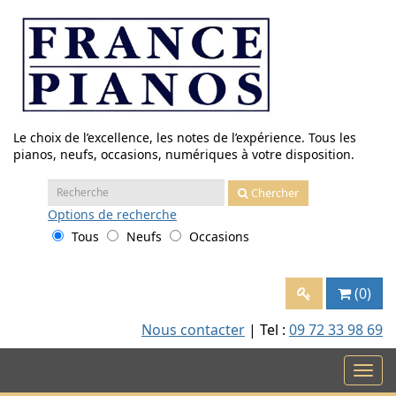
Aller
au
contenu
Le choix de l’excellence, les notes de l’expérience. Tous les
pianos, neufs, occasions, numériques à votre disposition.
Recherche
Chercher
:
Options
de recherche
Tous
Neufs
Occasions
(0)
Nous contacter
| Tel :
09 72 33 98 69