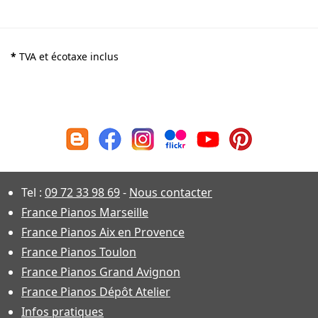
*
TVA et écotaxe inclus
Tel :
09 72 33 98 69
-
Nous contacter
France Pianos Marseille
France Pianos Aix en Provence
France Pianos Toulon
France Pianos Grand Avignon
France Pianos Dépôt Atelier
Infos pratiques