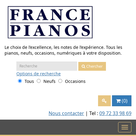
Aller
au
contenu
Le choix de l’excellence, les notes de l’expérience. Tous les
pianos, neufs, occasions, numériques à votre disposition.
Recherche
Chercher
:
Options
de recherche
Tous
Neufs
Occasions
(0)
Nous contacter
| Tel :
09 72 33 98 69