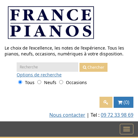
Aller
au
contenu
Le choix de l’excellence, les notes de l’expérience. Tous les
pianos, neufs, occasions, numériques à votre disposition.
Recherche
Chercher
:
Options
de recherche
Tous
Neufs
Occasions
(0)
Nous contacter
| Tel :
09 72 33 98 69