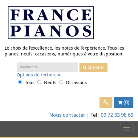
Aller
au
contenu
Le choix de l’excellence, les notes de l’expérience. Tous les
pianos, neufs, occasions, numériques à votre disposition.
Recherche
Chercher
:
Options
de recherche
Tous
Neufs
Occasions
(0)
Nous contacter
| Tel :
09 72 33 98 69