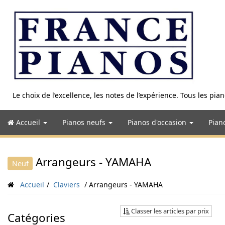
Aller
au
contenu
Le choix de l’excellence, les notes de l’expérience. Tous les pi
Accueil
Pianos neufs
Pianos d'occasion
Pian
Arrangeurs - YAMAHA
Neuf
Accueil
Claviers
Arrangeurs - YAMAHA
Classer les articles par prix
Catégories