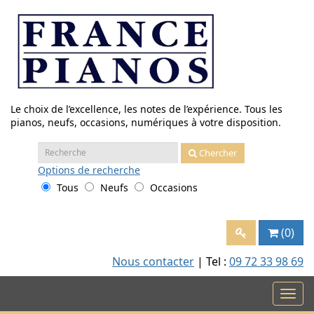
Aller
au
contenu
Le choix de l’excellence, les notes de l’expérience. Tous les
pianos, neufs, occasions, numériques à votre disposition.
Recherche
Chercher
:
Options
de recherche
Tous
Neufs
Occasions
(0)
Nous contacter
| Tel :
09 72 33 98 69